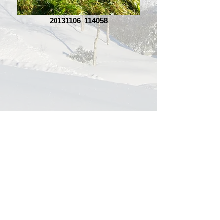
20131106_114058
HAUGLANDSTRÆ GÅRD MOBIL:
91 80 20
61
MAIL:
hauglandstrae.gard@online.no
ÅPENT: Man-Fre / Avtale