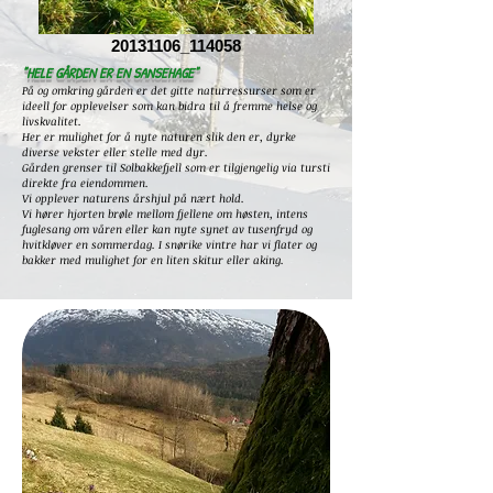
20131106_114058
"HELE GÅRDEN ER EN SANSEHAGE"
På og omkring gården er det gitte naturressurser som er
ideell for opplevelser som kan bidra til å fremme helse og
livskvalitet.
Her er mulighet for å nyte naturen slik den er, dyrke
diverse vekster eller stelle med dyr.
Gården grenser til Solbakkefjell som er tilgjengelig via tursti
direkte fra eiendommen.
Vi opplever naturens årshjul på nært hold.
Vi hører hjorten brøle mellom fjellene om høsten, intens
fuglesang om våren eller kan nyte synet av tusenfryd og
hvitkløver en sommerdag. I snørike vintre har vi flater og
bakker med mulighet for en liten skitur eller aking.